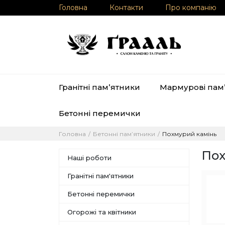
Головна
Контакти
Про компанію
Гранітні памʼятники
Мармурові пам
Бетонні перемички
Головна
Бетонні памʼятники
Похмурий камінь
Пох
Наші роботи
Гранітні пам'ятники
Бетонні перемички
Огорожі та квітники