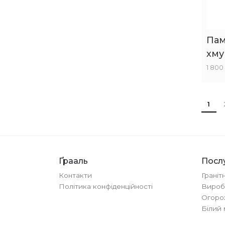
Пам
хму
1 800
1
Ґрааль
Посл
Контакти
Граніт
Політика конфіденційності
Вироб
Огорож
Білий