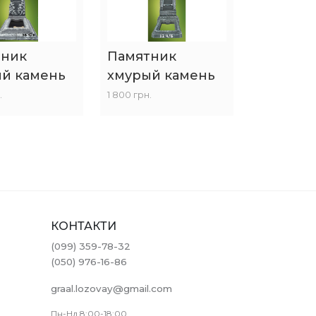
тник
Памятник
й камень
хмурый камень
.
1 800 грн.
КОНТАКТИ
(099) 359-78-32
(050) 976-16-86
graal.lozovay@gmail.com
Пн-Нд 8:00-18:00