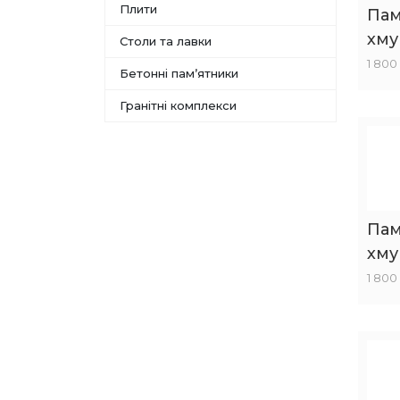
Плити
Пам
хму
Столи та лавки
1 800
Бетонні памʼятники
Гранітні комплекси
Пам
хму
1 800