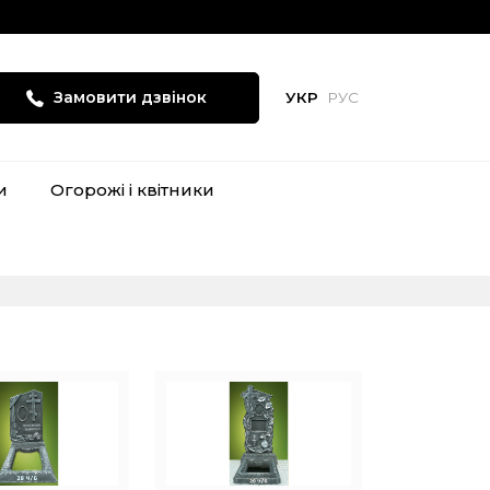
Замовити дзвінок
УКР
РУС
и
Огорожі і квітники