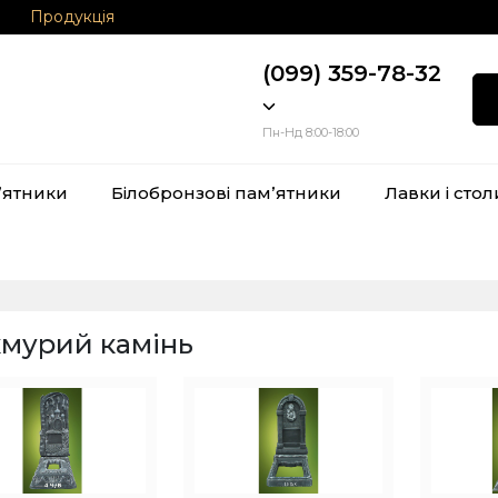
Продукція
(099) 359-78-32
Пн-Нд 8:00-18:00
ʼятники
Білобронзові памʼятники
Лавки і стол
мурий камінь