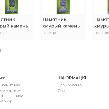
ятник
Памятник
Памя
рый камень
хмурый камень
хмуры
 грн.
1 800 грн.
1 800 грн
2
уги
ІНФОРМАЦІЯ
ні памʼятники
Про компанію
и з мармуру
Cтатті
і та квітники
 мармур