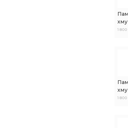
Пам
хму
1 800
Пам
хму
1 800