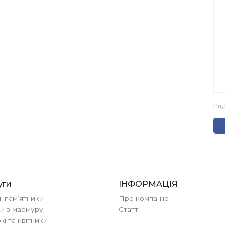
Под
уги
ІНФОРМАЦІЯ
ні памʼятники
Про компанію
и з мармуру
Cтатті
і та квітники