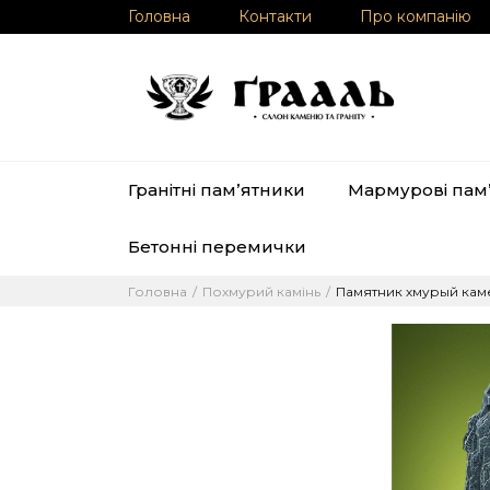
Головна
Контакти
Про компанію
Гранітні памʼятники
Мармурові пам
Бетонні перемички
Головна
Похмурий камінь
Памятник хмурый кам