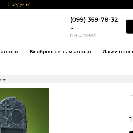
Продукція
(099) 359-78-32
Пн-Нд 8:00-18:00
ʼятники
Білобронзові памʼятники
Лавки і стол
ень
1