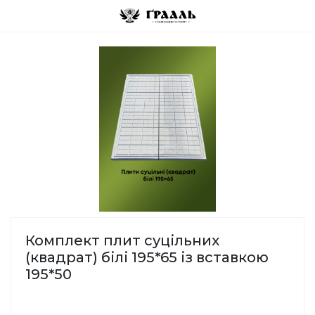
Комплект плит суцільних
(квадрат) білі 195*65 із вставкою
195*50