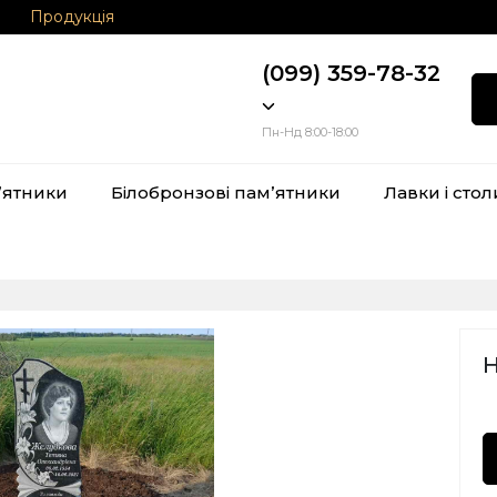
Продукція
(099) 359-78-32
Пн-Нд 8:00-18:00
ʼятники
Білобронзові памʼятники
Лавки і стол
Н