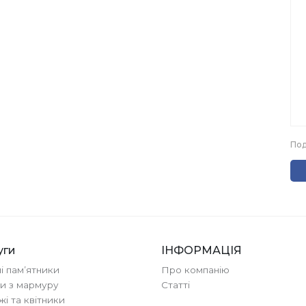
Под
уги
ІНФОРМАЦІЯ
ні памʼятники
Про компанію
и з мармуру
Cтатті
і та квітники