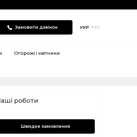
Замовити дзвінок
УКР
РУС
и
Огорожі і квітники
аші роботи
Швидке замовлення