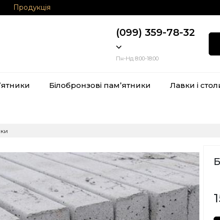
Продукція
(099) 359-78-32
Пн-Нд 8:00-18:00
ʼятники
Білобронзові памʼятники
Лавки і стол
чки
1