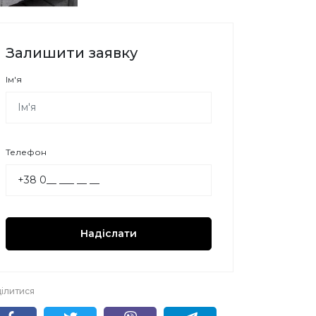
Залишити заявку
Ім'я
Телефон
Надіслати
ілитися