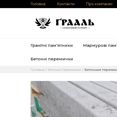
Головна
Контакти
Про компанію
Гранітні памʼятники
Мармурові пам
Бетонні перемички
Головна
Бетонні перемички
Бетонные перемы