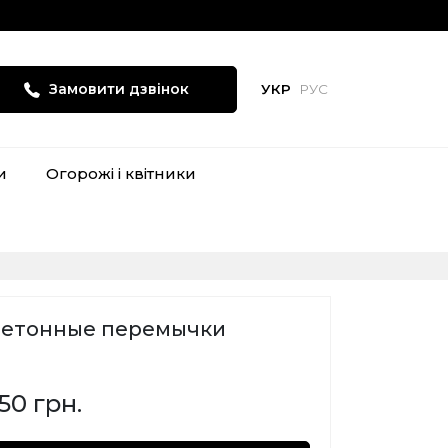
Замовити дзвінок
УКР
РУС
и
Огорожі і квітники
Бетонные перемычки
50 грн.